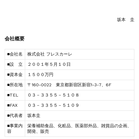
坂本 圭
会社概要
■会社名
株式会社 フレスカーレ
■設 立
２００１年５月１０日
■資本金
１５００万円
■所在地
〒160-0022 東京都新宿区新宿1-3-7、6F
■TEL
０３－３３５５－５１０８
■FAX
０３－３３５５－５１０９
■代表者
坂本圭
■事業内
栄養補助食品、化粧品、医薬部外品、雑貨品の企画、
容
開発、販売