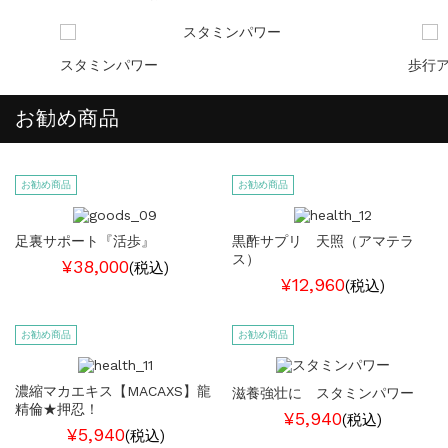
スタミンパワー
歩行
お勧め商品
お勧め商品
お勧め商品
足裏サポート『活歩』
黒酢サプリ 天照（アマテラ
ス）
¥38,000
(税込)
¥12,960
(税込)
お勧め商品
お勧め商品
濃縮マカエキス【MACAXS】龍
滋養強壮に スタミンパワー
精倫★押忍！
¥5,940
(税込)
¥5,940
(税込)